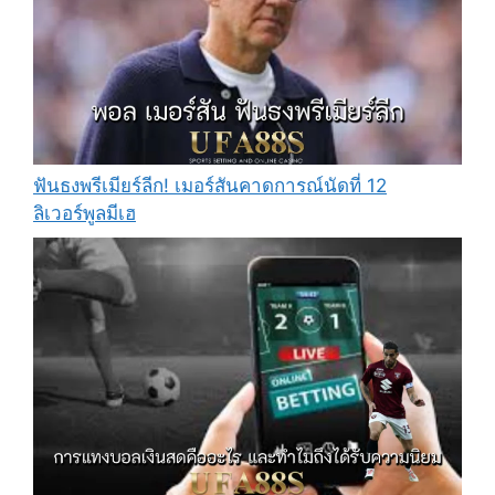
ฟันธงพรีเมียร์ลีก! เมอร์สันคาดการณ์นัดที่ 12
ลิเวอร์พูลมีเฮ