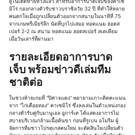
ยูไนเต็ดหายห่วงแล้ว สำหรับอาการบาดเจ็บของคาเซ
มิโร่ กองกลางตัวรับชาวบราซิลวัย 32 ปี ที่ทำให้หลาย
คนตกใจเมื่อถูกเปลี่ยนตัวออกจากสนามในนาทีที่ 75
จากเกมพรีเมียร์ลีก นัดที่บุกไปเสมอ ทอตแนม ฮอตส
เปอร์ 2-2 ณ สนาม ทอตแนม ฮอตสเปอร์ สเตเดียม
เมื่อวันเสาร์ที่ผ่านมา
รายละเอียดอาการบาด
เจ็บ พร้อมข่าวดีเล่มทีม
ชาติต่อ
ในช่วงท้ายเกมที่ “ปิศาจแดง” พยายามเกาะติดคะแนน
จาก “ไก่เดือยทอง” คาเซมิโร่ ซึ่งลงเล่นในตำแหน่งกอง
กลางตัวรับคู่กับมานูเอล อูการ์เต ได้แสดงอาการไม่
สบายบริเวณกล้ามเนื้อต้นขา ก่อนที่รูเบน อโมริม ผู้
จัดการทีมชาวโปรตุเกสคนใหม่ จะตัดสินใจเปลี่ยนตัว