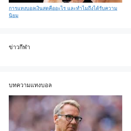
การแทงบอลเงินสดคืออะไร และทำไมถึงได้รับความ
นิยม
ข่าวกีฬา
บทความแทงบอล