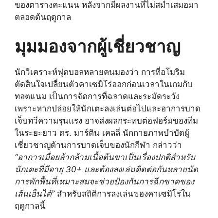
ของตารางคะแนน หลังจากมีผลงานที่ไม่สม่ำเสมอมา
ตลอดต้นฤดูกาล
มุมมองจากผู้เชี่ยวชาญ
นักวิเคราะห์ฟุตบอลหลายคนมองว่า การที่อโมริม
ตัดสินใจเปลี่ยนตัวคาเซมิโร่ออกก่อนเวลาในเกมกับ
ทอตแนม เป็นการจัดการที่ฉลาดและระมัดระวัง
เพราะหากปล่อยให้นักเตะลงเล่นต่อไปและอาการบาด
เจ็บทวีความรุนแรง อาจส่งผลกระทบต่อฟอร์มของทีม
ในระยะยาว
ดร. มาร์ติน เคลลี่ นักกายภาพบำบัดผู้
เชี่ยวชาญด้านการบาดเจ็บของนักกีฬา กล่าวว่า
“อาการเมื่อยล้ากล้ามเนื้อต้นขาเป็นเรื่องปกติสำหรับ
นักเตะที่มีอายุ 30+ และต้องลงเล่นติดต่อกันหลายนัด
การพักฟื้นที่เหมาะสมจะช่วยป้องกันการฉีกขาดของ
เส้นเอ็นได้”
สำหรับ
สถิติการลงเล่นของคาเซมิโร่ใน
ฤดูกาลนี้