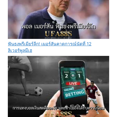
ฟันธงพรีเมียร์ลีก! เมอร์สันคาดการณ์นัดที่ 12
ลิเวอร์พูลมีเฮ