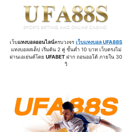
เว็บ
แทงบอลออนไลน์
ครบวงจร
เว็บแทงบอล UFA88S
แทงบอลสเต็ป เริ่มต้น 2 คู่ ขั้นต่ำ 10 บาท เว็บตรงไม่
ผ่านเอเย่นต์โดย
UFABET
ฝาก ถอนออโต้ ภายใน 30
วิ