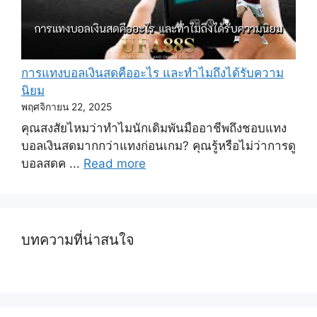
การแทงบอลเงินสดคืออะไร และทำไมถึงได้รับความ
นิยม
พฤศจิกายน 22, 2025
คุณสงสัยไหมว่าทำไมนักเดิมพันมืออาชีพถึงชอบแทง
บอลเงินสดมากกว่าแทงก่อนเกม? คุณรู้หรือไม่ว่าการดู
บอลสดค ...
Read more
บทความที่น่าสนใจ