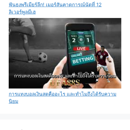
ฟันธงพรีเมียร์ลีก! เมอร์สันคาดการณ์นัดที่ 12
ลิเวอร์พูลมีเฮ
การแทงบอลเงินสดคืออะไร และทำไมถึงได้รับความ
นิยม