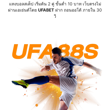
แทงบอลสเต็ป เริ่มต้น 2 คู่ ขั้นต่ำ 10 บาท เว็บตรงไม่
ผ่านเอเย่นต์โดย
UFABET
ฝาก ถอนออโต้ ภายใน 30
วิ