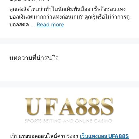
คุณสงสัยไหมว่าทำไมนักเดิมพันมืออาชีพถึงชอบแทง
บอลเงินสดมากกว่าแทงก่อนเกม? คุณรู้หรือไม่ว่าการดู
บอลสดค ...
Read more
บทความที่น่าสนใจ
เว็บ
แทงบอลออนไลน์
ครบวงจร
เว็บแทงบอล UFA88S